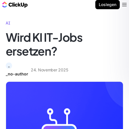
ClickUp Blog
Loslegen
Ope
AI
Wird KI IT-Jobs
ersetzen?
_
24. November 2025
_no-author