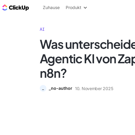
ClickUp Blog
Zuhause
Produkt
AI
Was unterscheide
Agentic KI von Za
n8n?
_no-author
10. November 2025
_