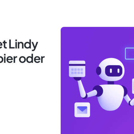
t Lindy
pier oder