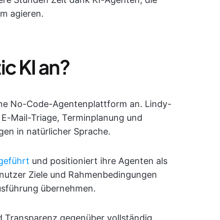
om agieren.
ic KI an?
eine No-Code-Agentenplattform an. Lindy-
 E-Mail-Triage, Terminplanung und
en in natürlicher Sprache.
geführt
und positioniert ihre Agenten als
enutzer Ziele und Rahmenbedingungen
Ausführung übernehmen.
und Transparenz gegenüber vollständig