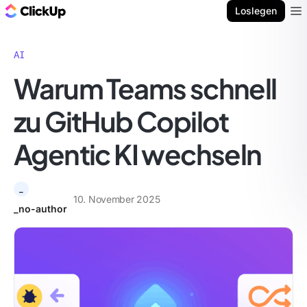
ClickUp Blog
Loslegen
Ope
AI
Warum Teams schnell
zu GitHub Copilot
Agentic KI wechseln
_
10. November 2025
_no-author