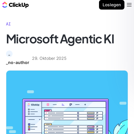
ClickUp Blog
Loslegen
Ope
AI
Microsoft Agentic KI
_
29. Oktober 2025
_no-author