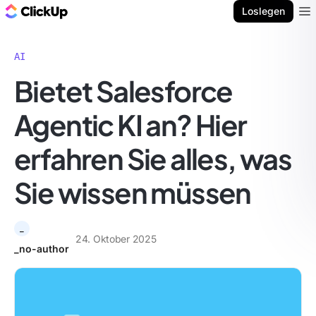
ClickUp Blog
Loslegen
Ope
AI
Bietet Salesforce
Agentic KI an? Hier
erfahren Sie alles, was
Sie wissen müssen
_
24. Oktober 2025
_no-author