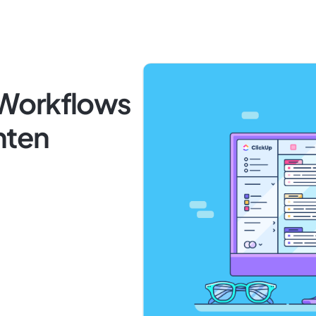
Workflows
nten