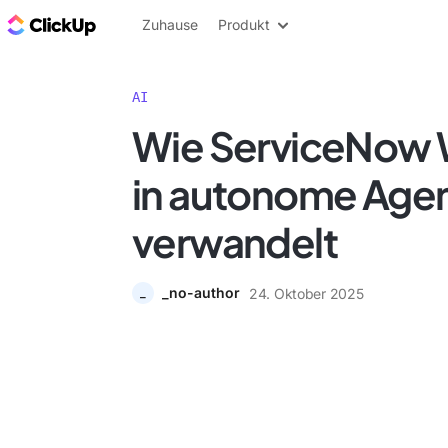
ClickUp Blog
Zuhause
Produkt
AI
Wie ServiceNow 
in autonome Age
verwandelt
_no-author
24. Oktober 2025
_