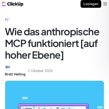
ClickUp Blog
Loslegen
Ope
AI
Wie das anthropische
MCP funktioniert [auf
hoher Ebene]
BH
7. Oktober 2025
Brett Helling