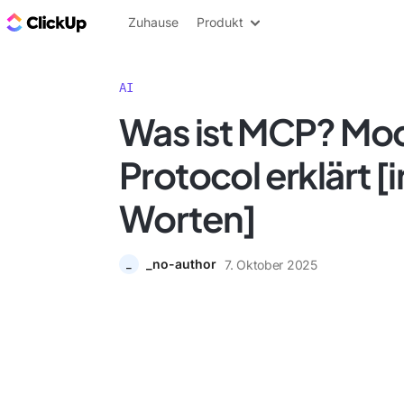
ClickUp Blog
Zuhause
Produkt
AI
Was ist MCP? Mo
Protocol erklärt [
Worten]
_no-author
7. Oktober 2025
_