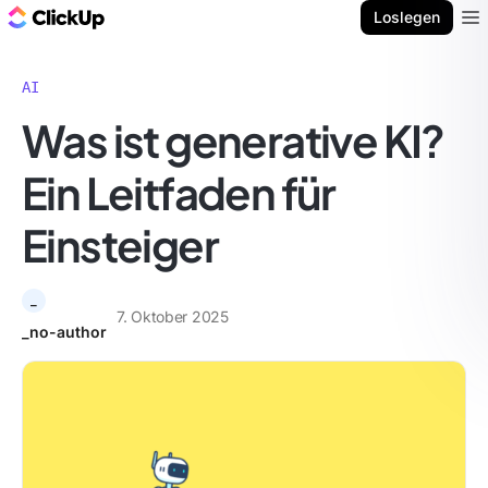
ClickUp Blog
Loslegen
Ope
AI
Was ist generative KI?
Ein Leitfaden für
Einsteiger
_
7. Oktober 2025
_no-author