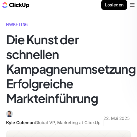
ClickUp Blog
Loslegen
Ope
MARKETING
Die Kunst der
schnellen
Kampagnenumsetzung
Erfolgreiche
Markteinführung
22. Mai 2025
Kyle Coleman
Global VP, Marketing at ClickUp