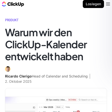
ClickUp Blog
Loslegen
Ope
PRODUKT
Warum wir den
ClickUp-Kalender
entwickelt haben
Ricardo Clerigo
Head of Calendar and Scheduling
2. Oktober 2025