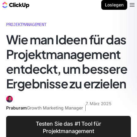
ClickUp Blog
Loslegen
Ope
PROJEKTMANAGEMENT
Wie man Ideen für das
Projektmanagement
entdeckt, um bessere
Ergebnisse zu erzielen
7. März 2025
Praburam
Growth Marketing Manager
Testen Sie das #1 Tool für
Projektmanagement