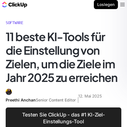
ClickUp Blog
Loslegen
Ope
SOFTWARE
11 beste KI-Tools für
die Einstellung von
Zielen, um die Ziele im
Jahr 2025 zu erreichen
12. Mai 2025
Preethi Anchan
Senior Content Editor
Testen Sie ClickUp - das #1 KI-Ziel-
Einstellungs-Tool