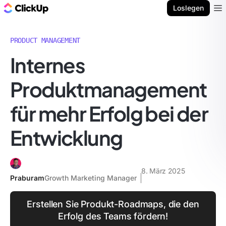
ClickUp Blog
Loslegen
Ope
PRODUCT MANAGEMENT
Internes
Produktmanagement
für mehr Erfolg bei der
Entwicklung
8. März 2025
Praburam
Growth Marketing Manager
Erstellen Sie Produkt-Roadmaps, die den
Erfolg des Teams fördern!