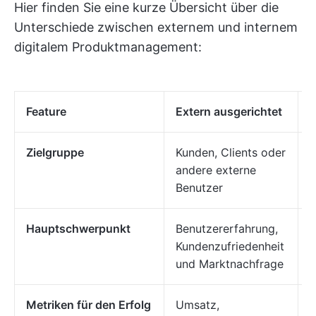
Hier finden Sie eine kurze Übersicht über die
Unterschiede zwischen externem und internem
digitalem Produktmanagement:
Feature
Extern ausgerichtet
I
Zielgruppe
Kunden, Clients oder
M
andere externe
d
Benutzer
Hauptschwerpunkt
Benutzererfahrung,
E
Kundenzufriedenheit
u
und Marktnachfrage
Metriken für den Erfolg
Umsatz,
K