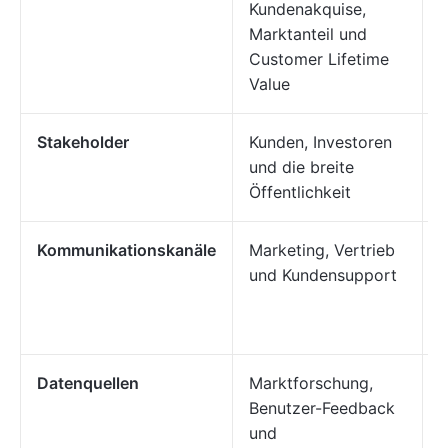
Kundenakquise,
Z
Marktanteil und
M
Customer Lifetime
Value
P
Stakeholder
Kunden, Investoren
I
und die breite
F
Öffentlichkeit
Kommunikationskanäle
Marketing, Vertrieb
I
und Kundensupport
K
P
M
Datenquellen
Marktforschung,
I
Benutzer-Feedback
M
und