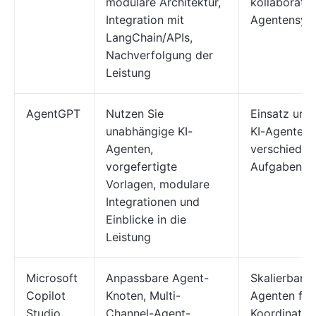
modulare Architektur,
kollaborativ
Integration mit
Agentensys
LangChain/APIs,
Nachverfolgung der
Leistung
AgentGPT
Nutzen Sie
Einsatz una
unabhängige KI-
KI-Agenten 
Agenten,
verschieden
vorgefertigte
Aufgaben
Vorlagen, modulare
Integrationen und
Einblicke in die
Leistung
Microsoft
Anpassbare Agent-
Skalierbare 
Copilot
Knoten, Multi-
Agenten für
Studio
Channel-Agent-
Koordinatio