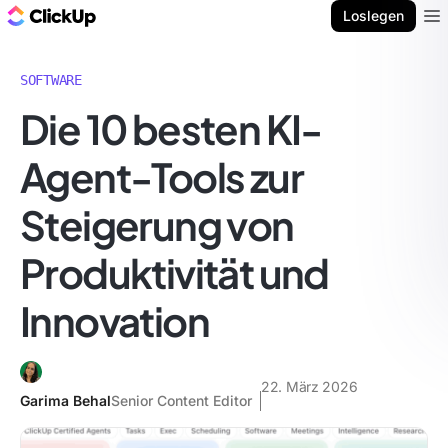
ClickUp Blog
Loslegen
Ope
SOFTWARE
Die 10 besten KI-
Agent-Tools zur
Steigerung von
Produktivität und
Innovation
22. März 2026
Garima Behal
Senior Content Editor