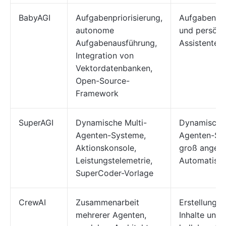
BabyAGI
Aufgabenpriorisierung,
Aufgabenpri
autonome
und persönli
Aufgabenausführung,
Assistenten
Integration von
Vektordatenbanken,
Open-Source-
Framework
SuperAGI
Dynamische Multi-
Dynamische 
Agenten-Systeme,
Agenten-Sy
Aktionskonsole,
groß angele
Leistungstelemetrie,
Automatisie
SuperCoder-Vorlage
CrewAI
Zusammenarbeit
Erstellung k
mehrerer Agenten,
Inhalte und