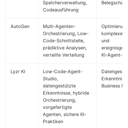
Speicherverwaltung,
Belegschaft
Codeausführung
AutoGen
Multi-Agenten-
Optimierung
Orchestrierung, Low-
komplexer 
Code-Schnittstelle,
und
prädiktive Analysen,
ereignisgest
verteilte Verteilung
KI-Agent-A
Lyzr KI
Low-Code-Agent-
Datengestüt
Studio,
Erkenntniss
datengestützte
Business Int
Erkenntnisse, hybride
Orchestrierung,
vorgefertigte
Agenten, sichere KI-
Praktiken