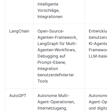
intelligente
Vorschläge,
Integrationen
LangChain
Open-Source-
Entwicklung
Agenten-Framework,
benutzerdefi
LangGraph für Multi-
KI-Agenten-
Agenten-Workflows,
Frameworks
Debugging auf
LLM-basiert
Prompt-Ebene,
Integration
benutzerdefinierter
Tools
AutoGPT
Autonome Multi-
Autonome M
Agent-Operationen,
Agent-Oper
Internetzugang,
und digitale