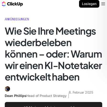
ClickUp Blog
Loslegen
Ope
ANKÜNDIGUNGEN
Wie Sie Ihre Meetings
wiederbeleben
können – oder: Warum
wir einen KI-Notetaker
entwickelt haben
6. Februar 2025
Dean Phillips
Head of Product Strategy