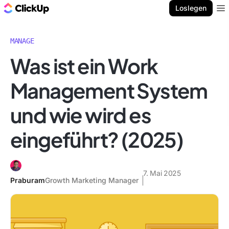
ClickUp Blog
Loslegen
Ope
MANAGE
Was ist ein Work
Management System
und wie wird es
eingeführt? (2025)
7. Mai 2025
Praburam
Growth Marketing Manager