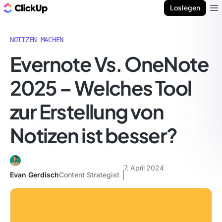
ClickUp Blog
Loslegen
Ope
NOTIZEN MACHEN
Evernote Vs. OneNote
2025 – Welches Tool
zur Erstellung von
Notizen ist besser?
7. April 2024
Evan Gerdisch
Content Strategist