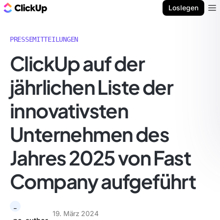
ClickUp Blog
Loslegen
Ope
PRESSEMITTEILUNGEN
ClickUp auf der
jährlichen Liste der
innovativsten
Unternehmen des
Jahres 2025 von Fast
Company aufgeführt
_
19. März 2024