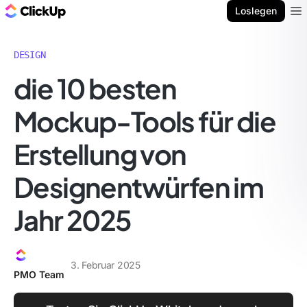
ClickUp Blog
Loslegen
Ope
DESIGN
die 10 besten
Mockup-Tools für die
Erstellung von
Designentwürfen im
Jahr 2025
3. Februar 2025
PMO Team