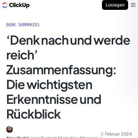
ClickUp Blog
Loslegen
Ope
BOOK SUMMARIES
‘Denk nach und werde
reich’
Zusammenfassung:
Die wichtigsten
Erkenntnisse und
Rückblick
1. Februar 2024