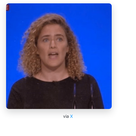
via
X