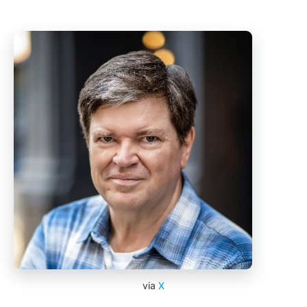
via
X