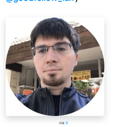
via
X