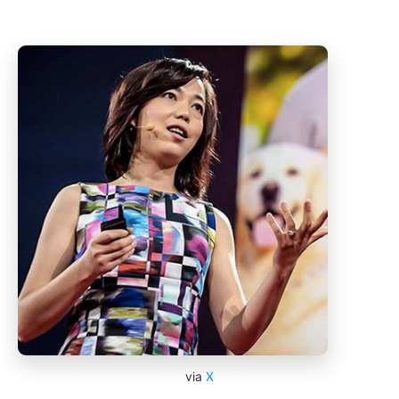
via
X