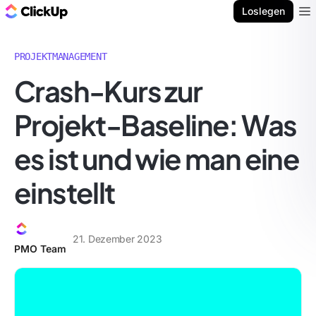
ClickUp Blog
Loslegen
Ope
PROJEKTMANAGEMENT
Crash-Kurs zur
Projekt-Baseline: Was
es ist und wie man eine
einstellt
21. Dezember 2023
PMO Team