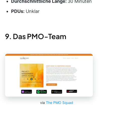
Durchschnittliche Länge:
30 Minuten
PDUs
:
Unklar
9. Das PMO-Team
via
The PMO Squad