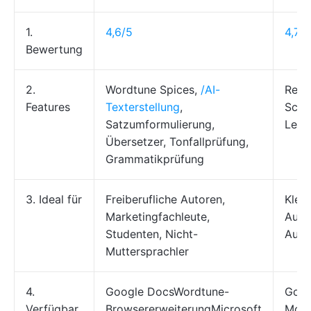
1.
4,6/5
4,7/5
Bewertung
2.
Wordtune Spices,
/AI-
Rech
Features
Texterstellung
,
Schr
Satzumformulierung,
Lesb
Übersetzer, Tonfallprüfung,
Grammatikprüfung
3. Ideal für
Freiberufliche Autoren,
Klei
Marketingfachleute,
Auto
Studenten, Nicht-
Auto
Muttersprachler
4.
Google DocsWordtune-
Goog
Verfügbar
BrowsererweiterungMicrosoft
Mobi