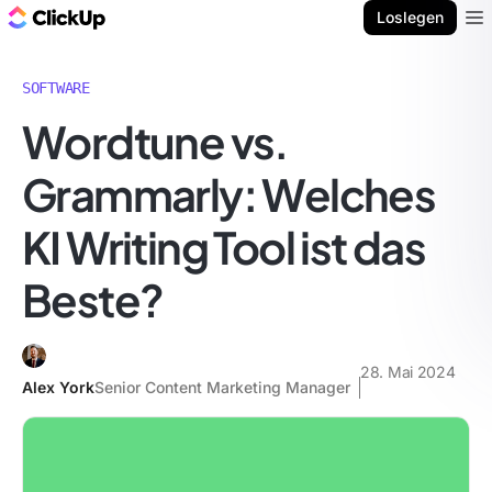
ClickUp Blog
Loslegen
Ope
SOFTWARE
Wordtune vs.
Grammarly: Welches
KI Writing Tool ist das
Beste?
28. Mai 2024
Alex York
Senior Content Marketing Manager