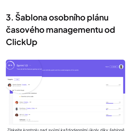
3. Šablona osobního plánu
časového managementu od
ClickUp
Získejte kontrolu nad svými každodenními úkoly díky šabloně