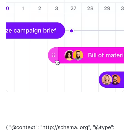
{ "@context": "http://schema. org", "@type":