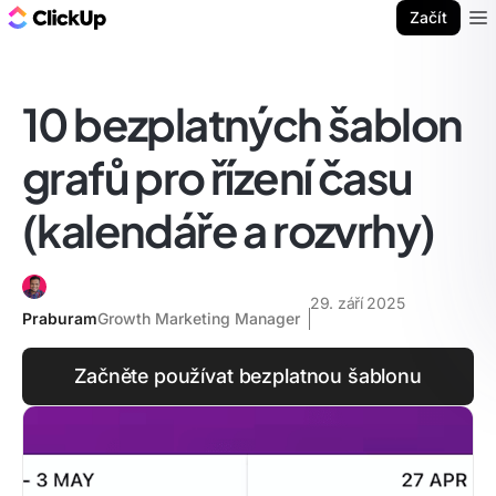
ClickUp blog
Začít
Ope
10 bezplatných šablon
grafů pro řízení času
(kalendáře a rozvrhy)
29. září 2025
Praburam
Growth Marketing Manager
Začněte používat bezplatnou šablonu