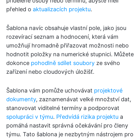
přidělené osoby nebo termínu, abyste měli
přehled o
aktualizacích projektu
.
Šablona navíc obsahuje vlastní pole, jako jsou
rozevírací seznam a hodnocení, která vám
umožňují hromadně přiřazovat možnosti nebo
hodnotit položky na numerické stupnici. Můžete
dokonce
pohodlně sdílet soubory
ze svého
zařízení nebo cloudových úložišť.
Šablona vám pomůže uchovávat
projektové
dokumenty
, zaznamenávat velké množství dat,
stanovovat viditelné termíny a podporovat
spolupráci v týmu
.
Předvídá rizika projektu
a
pomáhá nastavit správná očekávání pro členy
týmu. Tato šablona je nezbytným nástrojem pro