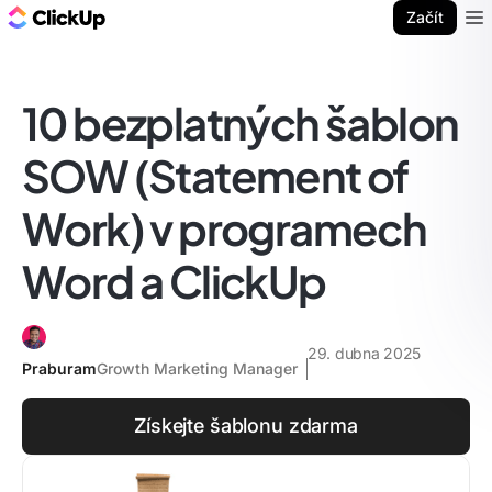
ClickUp blog
Začít
Ope
10 bezplatných šablon
SOW (Statement of
Work) v programech
Word a ClickUp
29. dubna 2025
Praburam
Growth Marketing Manager
Získejte šablonu zdarma