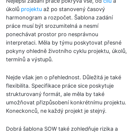
Nejlepší zadání práce pokrývá vše, od
cílů
a
úkolů
projektu
až po stanovený časový
harmonogram a rozpočet. Šablona zadání
práce musí být srozumitelná a nesmí
ponechávat prostor pro nesprávnou
interpretaci. Měla by týmu poskytovat přesné
pokyny ohledně životního cyklu projektu, úkolů,
termínů a výstupů.
Nejde však jen o přehlednost. Důležitá je také
flexibilita. Specifikace práce sice poskytuje
strukturovaný formát, ale měla by také
umožňovat přizpůsobení konkrétnímu projektu.
Koneckonců, ne každý projekt je stejný.
Dobrá šablona SOW také zohledňuje rizika a