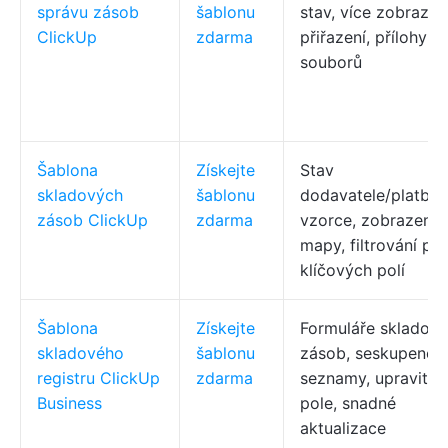
správu zásob
šablonu
stav, více zobrazení
ClickUp
zdarma
přiřazení, přílohy
souborů
Šablona
Získejte
Stav
skladových
šablonu
dodavatele/platby,
zásob ClickUp
zdarma
vzorce, zobrazení
mapy, filtrování po
klíčových polí
Šablona
Získejte
Formuláře skladov
skladového
šablonu
zásob, seskupené
registru ClickUp
zdarma
seznamy, upravitel
Business
pole, snadné
aktualizace