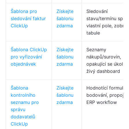
Šablona pro
Získejte
Sledování
sledování faktur
šablonu
stavu/termínu splně
ClickUp
zdarma
vlastní pole, zobra
tabule
Šablona ClickUp
Získejte
Seznamy
pro vyřizování
šablonu
nákupů/surovin,
objednávek
zdarma
opakující se úkoly,
živý dashboard
Šablona
Získejte
Hodnotící formulář
kontrolního
šablonu
bodování, propojen
seznamu pro
zdarma
ERP workflow
správu
dodavatelů
ClickUp