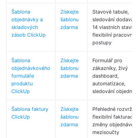
Šablona
Získejte
Stavové tabule,
objednávky a
šablonu
sledování dodavate
skladových
zdarma
14 vlastních stavů,
zásob ClickUp
flexibilní pracovní
postupy
Šablona
Získejte
Formulář pro
objednávkového
šablonu
zákazníky, živý
formuláře
zdarma
dashboard,
produktu
automatizace,
ClickUp
sledování objedná
Šablona faktury
Získejte
Přehledné rozvržení
ClickUp
šablonu
flexibilní fakturace,
zdarma
změny objednávek,
mezisoučty