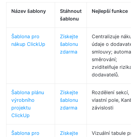
Název šablony
Stáhnout
Nejlepší funkce
šablonu
Šablona pro
Získejte
Centralizuje nákup,
nákup ClickUp
šablonu
údaje o dodavatelíc
zdarma
smlouvy; automatiz
směrování;
zviditelňuje rizika
dodavatelů.
Šablona plánu
Získejte
Rozdělení sekcí,
výrobního
šablonu
vlastní pole, Kanba
projektu
zdarma
závislosti
ClickUp
Šablona pro
Získejte
Vizuální tabule pro