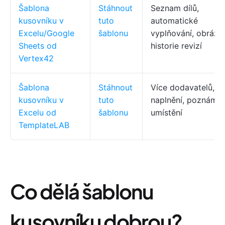
Šablona
Stáhnout
Seznam dílů,
kusovníku v
tuto
automatické
Excelu/Google
šablonu
vyplňování, obrázk
Sheets od
historie revizí
Vertex42
Šablona
Stáhnout
Více dodavatelů, s
kusovníku v
tuto
naplnění, poznámk
Excelu od
šablonu
umístění
TemplateLAB
Co dělá šablonu
kusovníku dobrou?