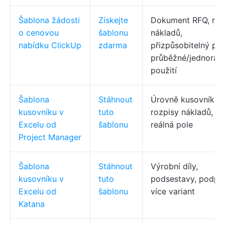
Šablona žádosti
Získejte
Dokument RFQ, roz
o cenovou
šablonu
nákladů,
nabídku ClickUp
zdarma
přizpůsobitelný pro
průběžné/jednoráz
použití
Šablona
Stáhnout
Úrovně kusovníků,
kusovníku v
tuto
rozpisy nákladů,
Excelu od
šablonu
reálná pole
Project Manager
Šablona
Stáhnout
Výrobní díly,
kusovníku v
tuto
podsestavy, podpo
Excelu od
šablonu
více variant
Katana