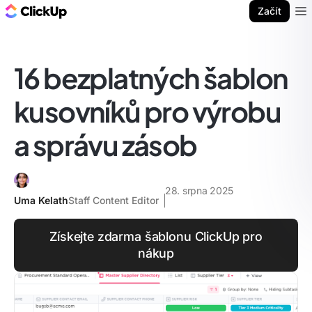
ClickUp blog
Začít
Ope
16 bezplatných šablon
kusovníků pro výrobu
a správu zásob
28. srpna 2025
Uma Kelath
Staff Content Editor
Získejte zdarma šablonu ClickUp pro
nákup