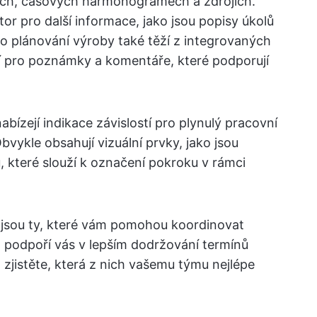
lech, časových harmonogramech a zdrojích.
or pro další informace, jako jsou popisy úkolů
ro plánování výroby také těží z integrovaných
 pro poznámky a komentáře, které podporují
bízejí indikace závislostí pro plynulý pracovní
bvykle obsahují vizuální prvky, jako jsou
, které slouží k označení pokroku v rámci
y jsou ty, které vám pomohou koordinovat
a podpoří vás v lepším dodržování termínů
zjistěte, která z nich vašemu týmu nejlépe