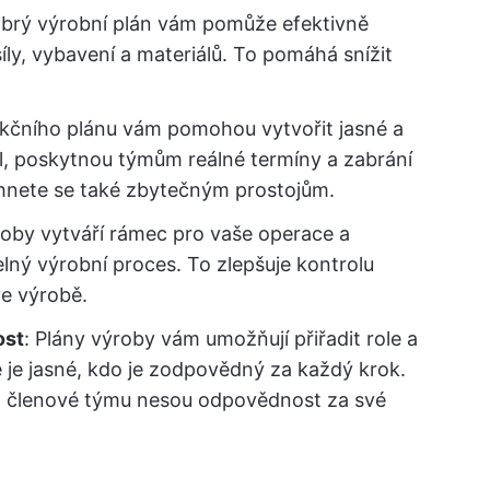
obrý výrobní plán vám pomůže efektivně
íly, vybavení a materiálů. To pomáhá snížit
ukčního plánu vám pomohou vytvořit jasné a
, poskytnou týmům reálné termíny a zabrání
hnete se také zbytečným prostojům.
roby vytváří rámec pro vaše operace a
elný výrobní proces. To zlepšuje kontrolu
ve výrobě.
ost
: Plány výroby vám umožňují přiřadit role a
 je jasné, kdo je zodpovědný za každý krok.
 a členové týmu nesou odpovědnost za své