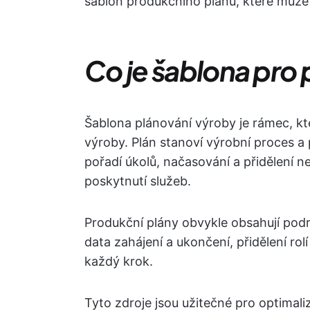
šablon produkčního plánu, které můžet
Co je šablona pro
Šablona plánování výroby je rámec, kte
výroby. Plán stanoví výrobní proces a 
pořadí úkolů, načasování a přidělení 
poskytnutí služeb.
Produkční plány obvykle obsahují podr
data zahájení a ukončení, přidělení ro
každý krok.
Tyto zdroje jsou užitečné pro optimali