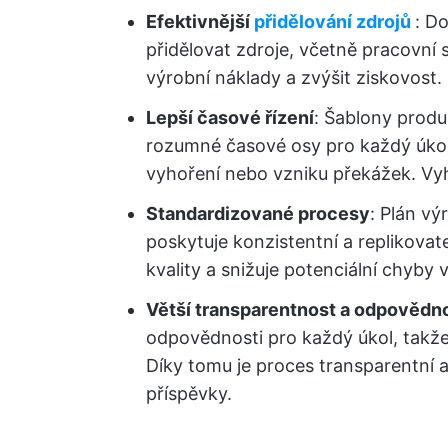
Efektivnější
přidělování zdrojů
: D
přidělovat zdroje, včetně pracovní s
výrobní náklady a zvýšit ziskovost.
Lepší časové řízení
: Šablony prod
rozumné časové osy pro každý úkol
vyhoření nebo vzniku překážek. Vy
Standardizované procesy
: Plán vý
poskytuje konzistentní a replikovat
kvality a snižuje potenciální chyby 
Větší transparentnost a odpovědn
odpovědnosti pro každý úkol, takže
Díky tomu je proces transparentní
příspěvky.