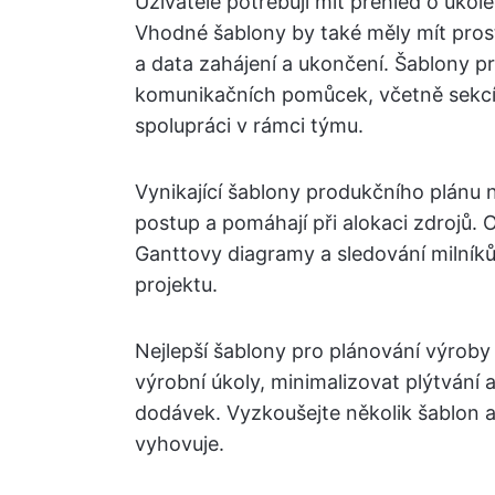
Uživatelé potřebují mít přehled o úko
Vhodné šablony by také měly mít prost
a data zahájení a ukončení. Šablony p
komunikačních pomůcek, včetně sekcí
spolupráci v rámci týmu.
Vynikající šablony produkčního plánu na
postup a pomáhají při alokaci zdrojů. O
Ganttovy diagramy a sledování milníků
projektu.
Nejlepší šablony pro plánování výrob
výrobní úkoly, minimalizovat plýtvání 
dodávek. Vyzkoušejte několik šablon a 
vyhovuje.