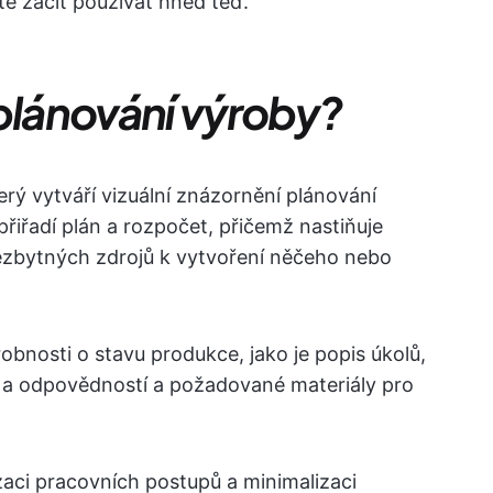
e začít používat hned teď.
 plánování výroby?
rý vytváří vizuální znázornění plánování
přiřadí plán a rozpočet, přičemž nastiňuje
nezbytných zdrojů k vytvoření něčeho nebo
obnosti o stavu produkce, jako je popis úkolů,
lí a odpovědností a požadované materiály pro
zaci pracovních postupů a minimalizaci