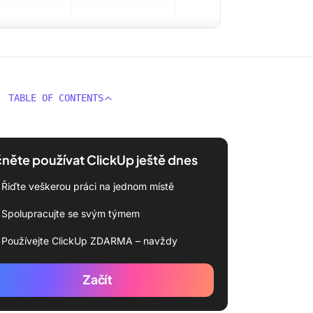
TABLE OF CONTENTS
něte používat ClickUp ještě dnes
Řiďte veškerou práci na jednom místě
Spolupracujte se svým týmem
Používejte ClickUp ZDARMA – navždy
Začít