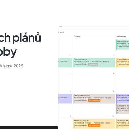
ch plánů
roby
 března 2025