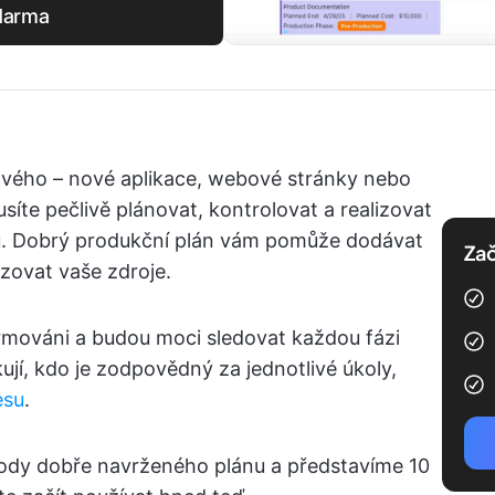
zdarma
vého – nové aplikace, webové stránky nebo
íte pečlivě plánovat, kontrolovat a realizovat
hu. Dobrý produkční plán vám pomůže dodávat
Zač
zovat vaše zdroje.
rmováni a budou moci sledovat každou fázi
ují, kdo je zodpovědný za jednotlivé úkoly,
esu
.
ody dobře navrženého plánu a představíme 10