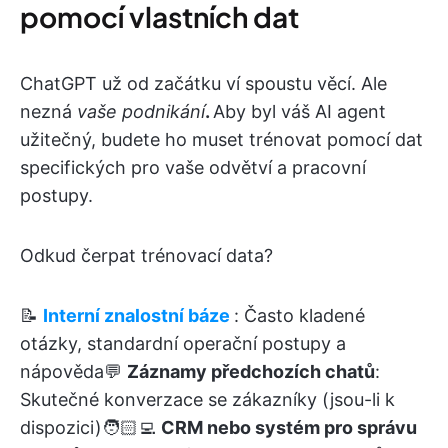
pomocí vlastních dat
ChatGPT už od začátku ví spoustu věcí. Ale
nezná
vaše podnikání
.
Aby byl váš AI agent
užitečný, budete ho muset trénovat pomocí dat
specifických pro vaše odvětví a pracovní
postupy.
Odkud čerpat trénovací data?
📝
Interní znalostní báze
: Často kladené
otázky, standardní operační postupy a
nápověda💬
Záznamy předchozích chatů
:
Skutečné konverzace se zákazníky (jsou-li k
dispozici)🧑🏻‍💻
CRM nebo systém pro správu