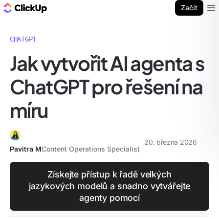
ClickUp blog
Začít
Ope
CHATGPT
Jak vytvořit AI agenta s
ChatGPT pro řešení na
míru
20. března 2026
Pavitra M
Content Operations Specialist
Získejte přístup k řadě velkých
jazykových modelů a snadno vytvářejte
agenty pomocí