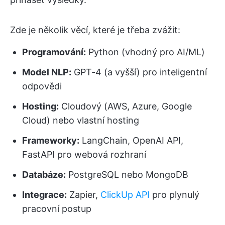
Zde je několik věcí, které je třeba zvážit:
Programování:
Python (vhodný pro AI/ML)
Model NLP:
GPT-4 (a vyšší) pro inteligentní
odpovědi
Hosting:
Cloudový (AWS, Azure, Google
Cloud) nebo vlastní hosting
Frameworky:
LangChain, OpenAI API,
FastAPI pro webová rozhraní
Databáze:
PostgreSQL nebo MongoDB
Integrace:
Zapier,
ClickUp API
pro plynulý
pracovní postup