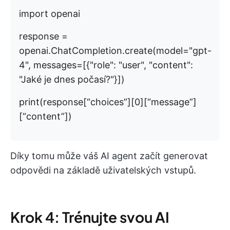
import openai
response =
openai.ChatCompletion.create(model="gpt-
4", messages=[{"role": "user", "content":
"Jaké je dnes počasí?"}])
print(response[“choices”][0][“message”]
[“content”])
Díky tomu může váš AI agent začít generovat
odpovědi na základě uživatelských vstupů.
Krok 4: Trénujte svou AI