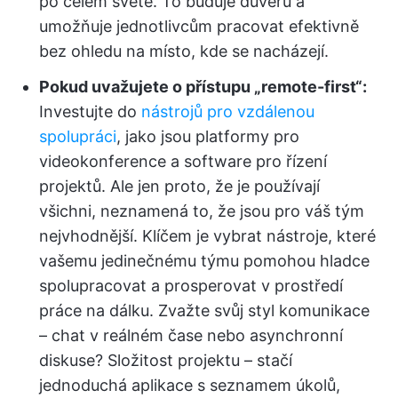
po celém světě. To buduje důvěru a
umožňuje jednotlivcům pracovat efektivně
bez ohledu na místo, kde se nacházejí.
Pokud uvažujete o přístupu „remote-first“:
Investujte do
nástrojů pro vzdálenou
spolupráci
, jako jsou platformy pro
videokonference a software pro řízení
projektů. Ale jen proto, že je používají
všichni, neznamená to, že jsou pro váš tým
nejvhodnější. Klíčem je vybrat nástroje, které
vašemu jedinečnému týmu pomohou hladce
spolupracovat a prosperovat v prostředí
práce na dálku. Zvažte svůj styl komunikace
– chat v reálném čase nebo asynchronní
diskuse? Složitost projektu – stačí
jednoduchá aplikace s seznamem úkolů,