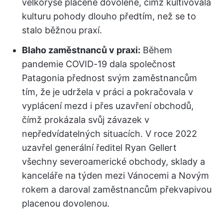
velkorysé placené dovolené, čímž kultivovala
kulturu pohody dlouho předtím, než se to
stalo běžnou praxí.
Blaho zaměstnanců v praxi:
Během
pandemie COVID-19 dala společnost
Patagonia přednost svým zaměstnancům
tím, že je udržela v práci a pokračovala v
vyplácení mezd i přes uzavření obchodů,
čímž prokázala svůj závazek v
nepředvídatelných situacích. V roce 2022
uzavřel generální ředitel Ryan Gellert
všechny severoamerické obchody, sklady a
kanceláře na týden mezi Vánocemi a Novým
rokem a daroval zaměstnancům překvapivou
placenou dovolenou.