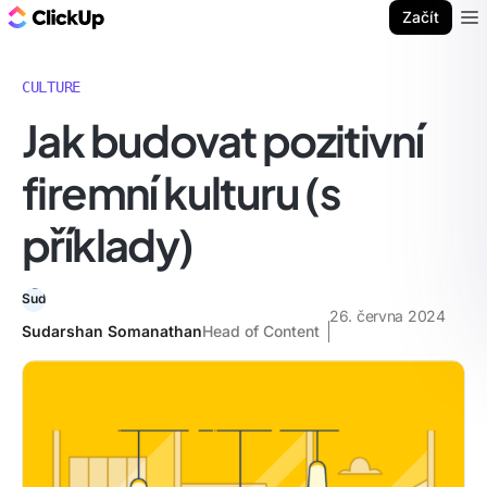
ClickUp blog
Začít
Ope
CULTURE
Jak budovat pozitivní
firemní kulturu (s
příklady)
26. června 2024
Sudarshan Somanathan
Head of Content