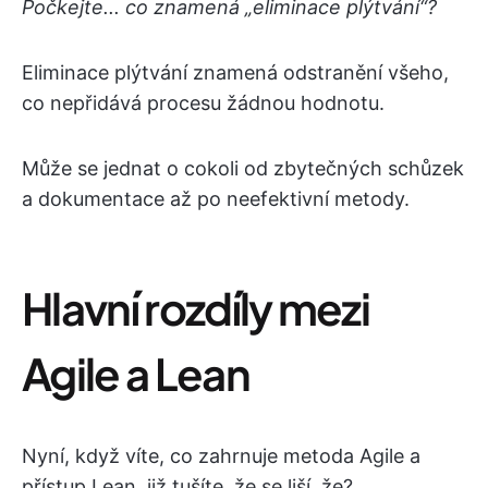
Počkejte... co znamená „eliminace plýtvání“?
Eliminace plýtvání znamená odstranění všeho,
co nepřidává procesu žádnou hodnotu.
Může se jednat o cokoli od zbytečných schůzek
a dokumentace až po neefektivní metody.
Hlavní rozdíly mezi
Agile a Lean
Nyní, když víte, co zahrnuje metoda Agile a
přístup Lean, již tušíte, že se liší, že?