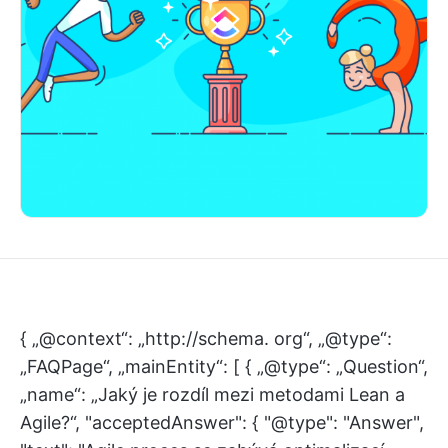
{ „@context“: „http://schema. org“, „@type“:
„FAQPage“, „mainEntity“: [ { „@type“: „Question“,
„name“: „Jaký je rozdíl mezi metodami Lean a
Agile?“, "acceptedAnswer": { "@type": "Answer",