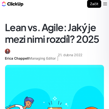
ClickUp blog
Začít
Ope
Lean vs. Agile: Jaký je
mezi nimi rozdíl? 2025
21. dubna 2022
Erica Chappell
Managing Editor