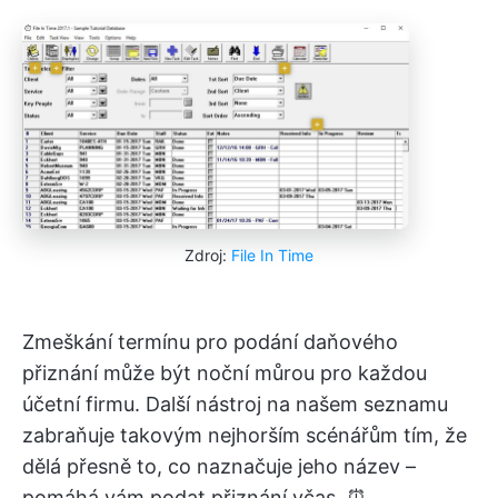
Zdroj:
File In Time
Zmeškání termínu pro podání daňového
přiznání může být noční můrou pro každou
účetní firmu. Další nástroj na našem seznamu
zabraňuje takovým nejhorším scénářům tím, že
dělá přesně to, co naznačuje jeho název –
pomáhá vám podat přiznání včas. ⏰