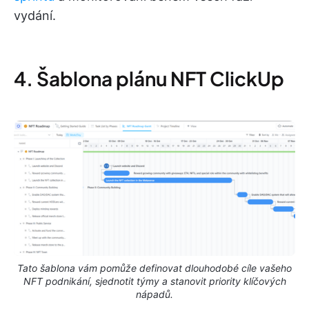
vydání.
4. Šablona plánu NFT ClickUp
Tato šablona vám pomůže definovat dlouhodobé cíle vašeho
NFT podnikání, sjednotit týmy a stanovit priority klíčových
nápadů.