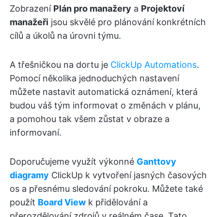
Zobrazení
Plán pro manažery
a
Projektoví
manažeři
jsou skvělé pro plánování konkrétních
cílů a úkolů na úrovni týmu.
A třešničkou na dortu je
ClickUp Automations
.
Pomocí několika jednoduchých nastavení
můžete nastavit automatická oznámení, která
budou váš tým informovat o změnách v plánu,
a pomohou tak všem zůstat v obraze a
informovaní.
Doporučujeme využít výkonné
Ganttovy
diagramy
ClickUp k vytvoření jasných časových
os a přesnému sledování pokroku. Můžete také
použít
Board View
k přidělování a
přerozdělování zdrojů v reálném čase. Tato