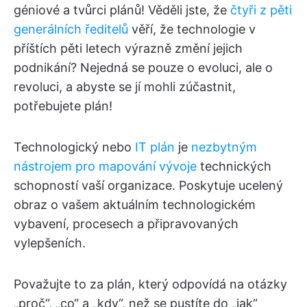
géniové a tvůrci plánů! Věděli jste, že
čtyři z pěti
generálních ředitelů
věří, že technologie v
příštích pěti letech výrazně změní jejich
podnikání? Nejedná se pouze o evoluci, ale o
revoluci, a abyste se jí mohli zúčastnit,
potřebujete plán!
Technologický nebo
IT plán
je
nezbytným
nástrojem pro mapování vývoje
technických
schopností vaší organizace. Poskytuje ucelený
obraz o vašem aktuálním technologickém
vybavení, procesech a připravovaných
vylepšeních.
Považujte to za plán, který odpovídá na otázky
„proč“, „co“ a „kdy“, než se pustíte do „jak“