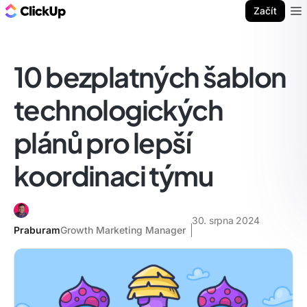
ClickUp blog
Začít
Ope
10 bezplatných šablon
technologických
plánů pro lepší
koordinaci týmu
30. srpna 2024
Praburam
Growth Marketing Manager