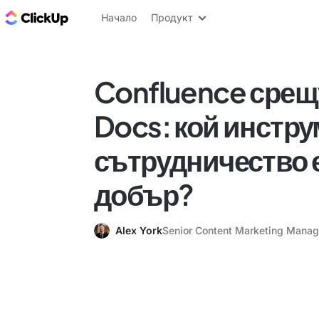
ClickUp блог
Начало
Продукт
Confluence срещ
Docs: кой инстру
сътрудничество 
добър?
Alex York
Senior Content Marketing Manag