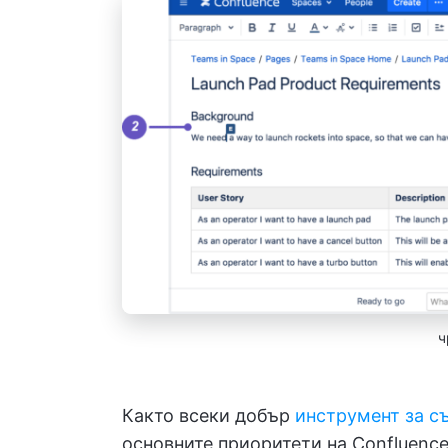
ч
Както всеки добър
инструмент за с
основните приоритети на Confluence