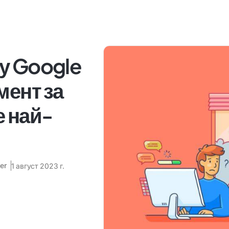
у Google
мент за
е най-
er
1 август 2023 г.