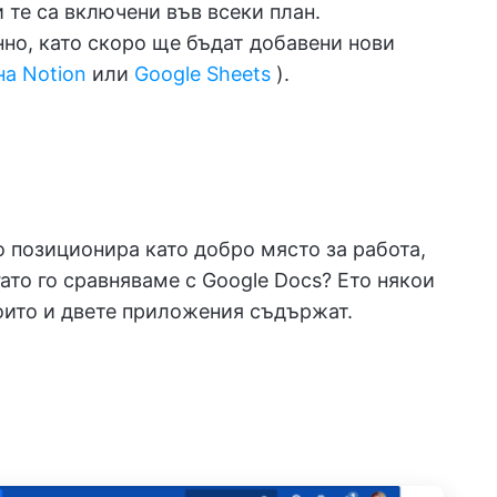
и те са включени във всеки план.
но, като скоро ще бъдат добавени нови
на Notion
или
Google Sheets
).
о позиционира като добро място за работа,
гато го сравняваме с Google Docs? Ето някои
оито и двете приложения съдържат.