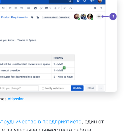
рез
Atlassian
ътрудничество в предприятието
, един от
 е да улеснява съвместната работа.