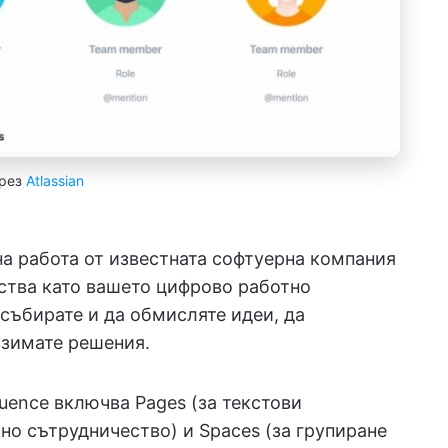
рез
Atlassian
а работа от известната софтуерна компания
йства като вашето цифрово работно
 събирате и да обмисляте идеи, да
взимате решения.
luence включва Pages (за текстови
лно сътрудничество) и Spaces (за групиране