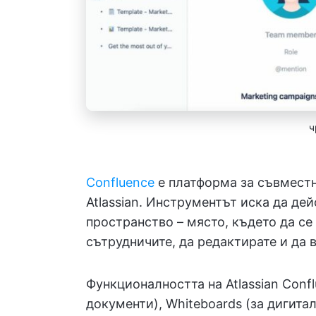
ч
Confluence
е платформа за съвместн
Atlassian. Инструментът иска да де
пространство – място, където да се
сътрудничите, да редактирате и да 
Функционалността на Atlassian Conf
документи), Whiteboards (за дигита