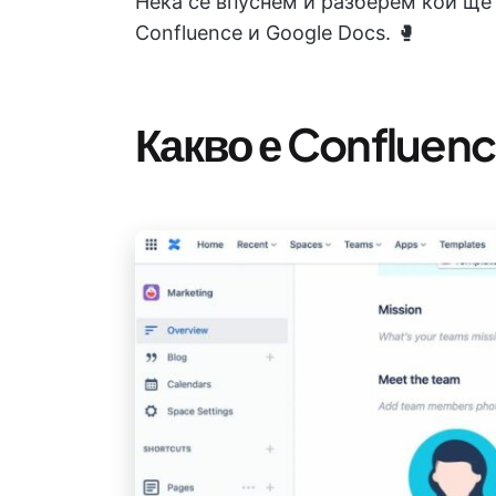
Нека се впуснем и разберем кой ще
Confluence и Google Docs. 🥊
Какво е Confluen