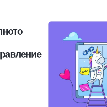
лното
правление