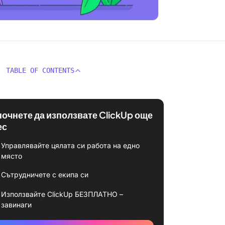
TABLE OF CONTENTS
почнете да използвате ClickUp още
ес
Управлявайте цялата си работа на едно
място
Сътрудничете с екипа си
Използвайте ClickUp БЕЗПЛАТНО –
завинаги