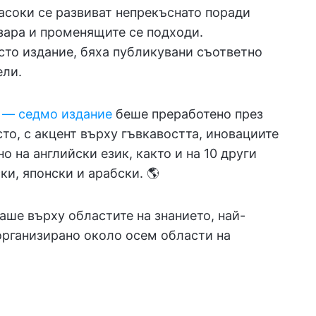
насоки се развиват непрекъснато поради
азара и променящите се подходи.
то издание, бяха публикувани съответно
ели.
 — седмо издание
беше преработено през
сто, с акцент върху гъвкавостта, иновациите
о на английски език, както и на 10 други
ки, японски и арабски. 🌎
аше върху областите на знанието, най-
организирано около осем области на