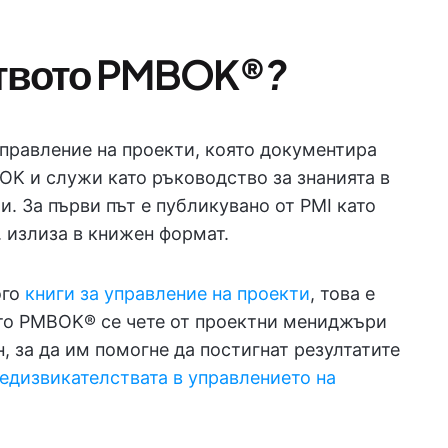
твото PMBOK®
?
правление на проекти, която документира
OK и служи като ръководство за знанията в
и. За първи път е публикувано от PMI като
г. излиза в книжен формат.
ого
книги за управление на проекти
, това е
ото PMBOK® се чете от проектни мениджъри
н, за да им помогне да постигнат резултатите
едизвикателствата в управлението на