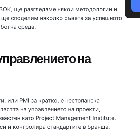
BOK, ще разгледаме някои методологии и
и ще споделим няколко съвета за успешното
ботна среда.
управлението на
и, или PMI за кратко, е нестопанска
ластта на управлението на проекти,
вестен като Project Management Institute,
е си и контролира стандартите в бранша.