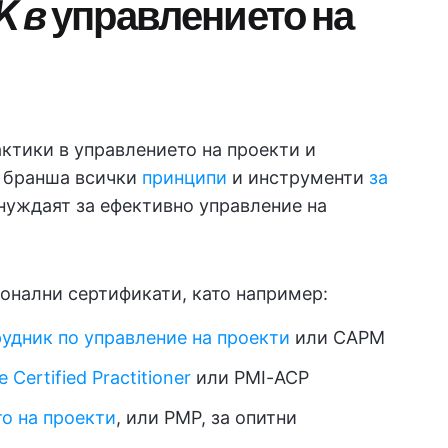
K в
управлението на
ктики в управлението на проекти и
в бранша всички
принципи
и инструменти
за
е нуждаят за ефективно управление на
ионални сертификати, като например:
удник по управление на проекти
или CAPM
e Certified Practitioner
или PMI-ACP
о на проекти
, или PMP, за опитни