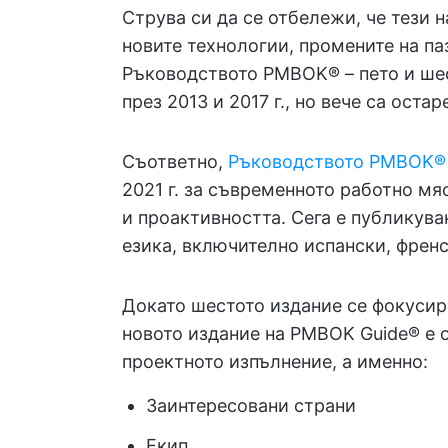
Струва си да се отбележи, че тези 
новите технологии, промените на п
Ръководството PMBOK® – пето и шес
през 2013 и 2017 г., но вече са остар
Съответно,
Ръководството PMBOK®
2021 г. за съвременното работно мя
и проактивността. Сега е публикуван
езика, включително испански, френс
Докато шестото издание се фокусир
новото издание на PMBOK Guide® е 
проектното изпълнение, а именно:
Заинтересовани страни
Екип