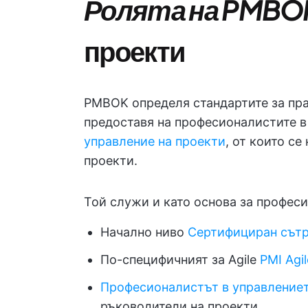
Ролята на PMBO
проекти
PMBOK определя стандартите за пра
предоставя на професионалистите 
управление на проекти
, от които с
проекти.
Той служи и като основа за профес
Начално ниво
Сертифициран сътр
По-специфичният за Agile
PMI Agil
Професионалистът в управлениет
ръководители на проекти