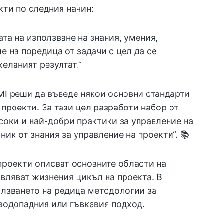
кти по следния начин:
та на използване на знания, умения,
е на поредица от задачи с цел да се
желаният резултат.“
MI реши да въведе някои основни стандарти
 проекти. За тази цел разработи набор от
соки и най-добри практики за управление на
ник от знания за управление на проекти“. 📚
проекти описват основните области на
авляват жизнения цикъл на проекта. В
олзването на редица методологии за
 водопадния или гъвкавия подход.