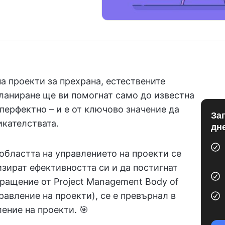
на проекти за прехрана, естествените
ланиране ще ви помогнат само до известна
перфектно – и е от ключово значение да
За
икателствата.
дн
областта на управлението на проекти се
ират ефективността си и да постигнат
кращение от Project Management Body of
равление на проекти), се е превърнал в
ение на проекти. 🎯