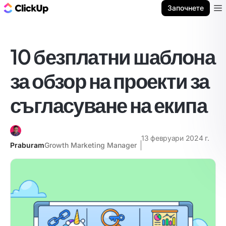
ClickUp блог
Започнете
Ope
10 безплатни шаблона
за обзор на проекти за
съгласуване на екипа
13 февруари 2024 г.
Praburam
Growth Marketing Manager