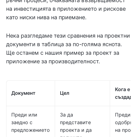
ръчни процеси, очакваната възвръщаемост
на инвестицията в приложението и рискове
като ниски нива на приемане.
Нека разгледаме тези сравнения на проектни
документи в таблица за по-голяма яснота.
Ще останем с нашия пример за проект за
приложение за производителност.
Кога е
Документ
Цел
създаде
Преди или
За да
Преди
заедно с
представите
одобряв
предложението
проекта и да
на проек