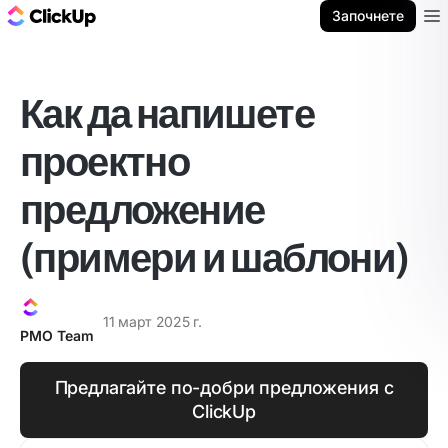
ClickUp блог
Започнете
Ope
Как да напишете
проектно
предложение
(примери и шаблони)
11 март 2025 г.
PMO Team
Предлагайте по-добри предложения с
ClickUp