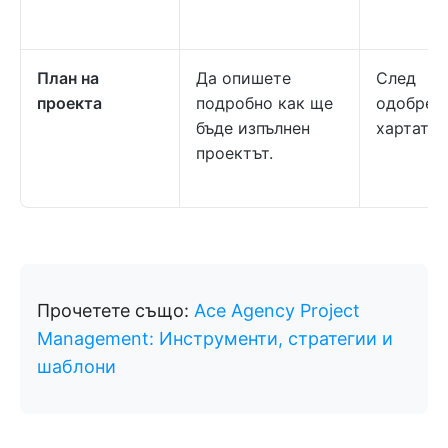
План на
Да опишете
След
проекта
подробно как ще
одобрен
бъде изпълнен
хартата
проектът.
Прочетете също:
Ace Agency Project
Management: Инструменти, стратегии и
шаблони