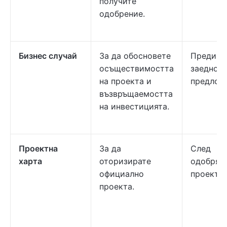
получите
одобрение.
Бизнес случай
За да обосновете
Преди и
осъществимостта
заедно с
на проекта и
предлож
възвръщаемостта
на инвестицията.
Проектна
За да
След
харта
оторизирате
одобрява
официално
проекта
проекта.