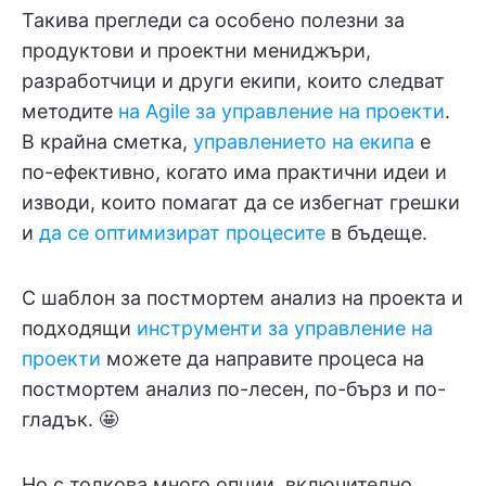
Такива прегледи са особено полезни за
продуктови и проектни мениджъри,
разработчици и други екипи, които следват
методите
на Agile за управление на проекти
.
В крайна сметка,
управлението на екипа
е
по-ефективно, когато има практични идеи и
изводи, които помагат да се избегнат грешки
и
да се оптимизират процесите
в бъдеще.
С шаблон за постмортем анализ на проекта и
подходящи
инструменти за управление на
проекти
можете да направите процеса на
постмортем анализ по-лесен, по-бърз и по-
гладък. 🤩
Но с толкова много опции, включително