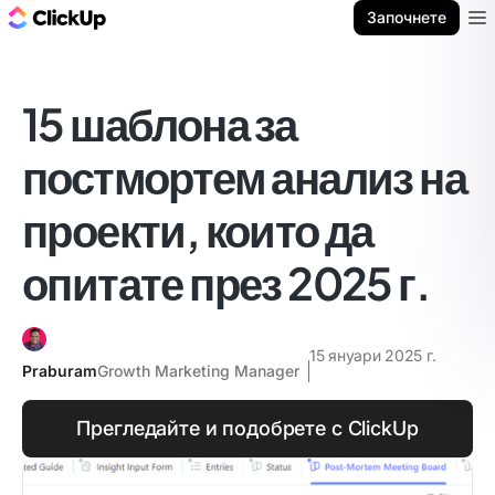
ClickUp блог
Започнете
Ope
15 шаблона за
постмортем анализ на
проекти, които да
опитате през 2025 г.
15 януари 2025 г.
Praburam
Growth Marketing Manager
Прегледайте и подобрете с ClickUp