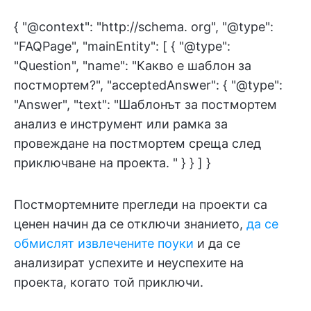
{ "@context": "http://schema. org", "@type":
"FAQPage", "mainEntity": [ { "@type":
"Question", "name": "Какво е шаблон за
постмортем?", "acceptedAnswer": { "@type":
"Answer", "text": "Шаблонът за постмортем
анализ е инструмент или рамка за
провеждане на постмортем среща след
приключване на проекта. " } } ] }
Постмортемните прегледи на проекти са
ценен начин да се отключи знанието,
да се
обмислят извлечените поуки
и да се
анализират успехите и неуспехите на
проекта, когато той приключи.