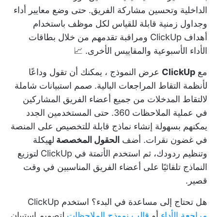
الداخلية وتحسين مشاركة الفريق. حتى وضع معايير أداء
وجداول زمنية قابلة للقياس لكل موظف باستخدام
أهداف ClickUp
ومراقبة تقدمهم من خلال بطاقات
الأداء الأسبوعية والمقاييس الأخرى. 📈
مع
ClickUp
عرض النموذج
، يمكنك أن تقول وداعًا
لأنظمة التقاط المراجعات البالية. صمم استبيانات شاملة
لالتقاط المدخلات من جميع أعضاء الفريق المشاركين
في عملية الملاحظات 360. حتى المستخدمين الجدد
يمكنهم بسهولة إنشاء نماذج قابلة للتخصيص على المنصة
في غضون نقرات. أضف
الحقول المخصصة
لهيكلة
وتنظيم ردودك، ثم استخدم
الأتمتة في ClickUp
لتوزيع
النماذج تلقائيًا على أعضاء الفريق المناسبين في وقت
قصير.
هل تحتاج إلى مساعدة في البدء؟ استخدم ClickUp
مراجعة الأداء
أو
قالب نموذج الملاحظات
لتصميم استبيان