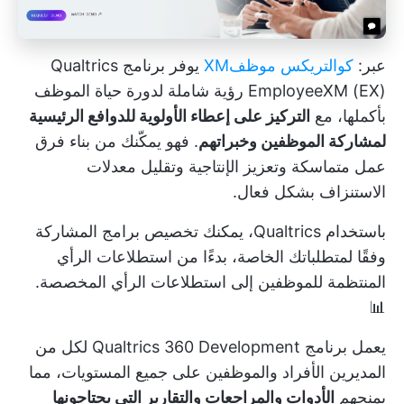
عبر:
كوالتريكس موظفXM
يوفر برنامج Qualtrics
EmployeeXM (EX) رؤية شاملة لدورة حياة الموظف
بأكملها، مع
التركيز على إعطاء الأولوية للدوافع الرئيسية
لمشاركة الموظفين وخبراتهم
. فهو يمكّنك من بناء فرق
عمل متماسكة وتعزيز الإنتاجية وتقليل معدلات
الاستنزاف بشكل فعال.
باستخدام Qualtrics، يمكنك تخصيص برامج المشاركة
وفقًا لمتطلباتك الخاصة، بدءًا من استطلاعات الرأي
المنتظمة للموظفين إلى استطلاعات الرأي المخصصة.
📊
يعمل برنامج Qualtrics 360 Development لكل من
المديرين الأفراد والموظفين على جميع المستويات، مما
يمنحهم
الأدوات والمراجعات والتقارير التي يحتاجونها