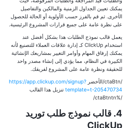
والطلبات قيد المراجعة والطلبات المرفوضة، حيث
يمكنك تعيين الجداول الزمنية والمالكين والتفاصيل
الأخرى. ثم قم بالفرز حسب الأولوية أو الحالة للحصول
على نظرة عامة على جميع قرارات المشروع الرئيسية.
يعمل قالب نموذج الطلبات هذا بشكل أفضل عند
استخدام ClickUp كـ
إدارة علاقات العملاء للتصنيع
لأنه
يمكنك إرفاق المهام وأوامر التغيير بمشاريعك الإنشائية
الكبيرة في النظام، مما يؤدي إلى إنشاء مصدر واحد
للحقيقة ونظرة عامة على المشروع لفريقك.
/ctaBtn/الأخضر
https://app.clickup.com/signup?
template=t-205470734
تنزيل هذا القالب
/%ctaBtntn/
4. قالب نموذج طلب توريد
ClickUp