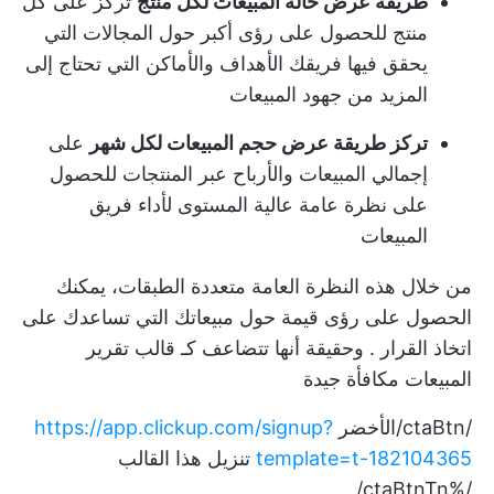
طريقة عرض حالة المبيعات لكل منتج
تركز على كل
منتج للحصول على رؤى أكبر حول المجالات التي
يحقق فيها فريقك الأهداف والأماكن التي تحتاج إلى
المزيد من جهود المبيعات
تركز طريقة عرض حجم المبيعات لكل شهر
على
إجمالي المبيعات والأرباح عبر المنتجات للحصول
على نظرة عامة عالية المستوى لأداء فريق
المبيعات
من خلال هذه النظرة العامة متعددة الطبقات، يمكنك
الحصول على رؤى قيمة حول مبيعاتك
التي تساعدك على
اتخاذ القرار
. وحقيقة أنها تتضاعف كـ
قالب تقرير
المبيعات
مكافأة جيدة
/ctaBtn/الأخضر
https://app.clickup.com/signup?
template=t-182104365
تنزيل هذا القالب
/%ctaBtnTn/