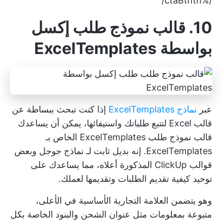
/%ctaBtntn/
10. قالب نموذج طلب إكسل
بواسطة ExcelTemplates
عبر
نماذج ExcelTemplates
إذا كنت تبحث ببساطة عن
قالب Excel لتتبع طلباتك واستيفائها، يمكن أن يساعدك
قالب نموذج طلب ExcelTemplates الخاص بـ
ExcelTemplates. إنه بديل ثابت لـ
نماذج جوجل
وبعض
قوالب ClickUp المذكورة أعلاه، مما يساعدك على
توحيد كيفية تقديم الطلبات وتقديمها لعملك.
وهو يتضمن العلامة التجارية الأساسية في الأعلى،
متبوعة بمعلومات مثل عنوان الشحن والبنود الخاصة بكل