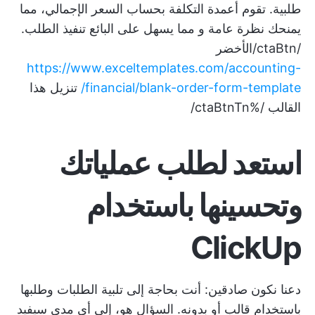
طلبية. تقوم أعمدة التكلفة بحساب السعر الإجمالي، مما
يمنحك نظرة عامة و
مما يسهل على البائع تنفيذ الطلب.
/ctaBtn/الأخضر
https://www.exceltemplates.com/accounting-
financial/blank-order-form-template/
تنزيل هذا
القالب /%ctaBtnTn/
استعد لطلب عملياتك
وتحسينها باستخدام
ClickUp
دعنا نكون صادقين: أنت بحاجة إلى تلبية الطلبات وطلبها
باستخدام قالب أو بدونه. السؤال هو، إلى أي مدى سيفيد