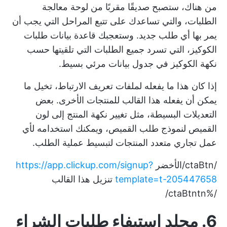
من هناك، ستصبح صديقًا مقربًا من لوحة معالجة
الطلبات، والتي تساعدك على تتبع المراحل التي يجب أن
يمر بها أي طلب جديد. وستعجبك قاعدة بيانات طلبات
الكوكيز، التي تسرد جميع الطلبات التي تلقيتها حسب
نكهة الكوكيز في جدول بيانات مرئي بسيط.
إذا كان هذا ما يفعله لملفات تعريف الارتباط، تخيل ما
يمكن أن يفعله هذا القالب للمنتجات الأخرى. بعض
التعديلات البسيطة، مثل تغيير نكهة المنتج إلى لون
القميص لنموذج طلب القميص، ويمكنك استخدامه لأي
عمل تجاري متعدد المنتجات لتبسيط عملية الطلب.
/ctaBtn/الأخضر
https://app.clickup.com/signup?
template=t-205447658
تنزيل هذا القالب
/%ctaBtntn/
6. مجلد استيفاء طلبات الشراء