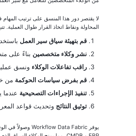
من الوكلاء المتخصصين للتعامل مع سير العمل 
لا يقتصر دور هذا المنسق على ترتيب المهام ف
المحاولة ونقاط اتخاذ القرار طوال العملية. تتب
قم بتهيئة سياق سير العمل
باستخدام البيا
نشر وكلاء متخصصين
بناءً على مت
راقب تفاعلات الوكلاء
ونسق عمليات 
قم بفرض سياسات الحوكمة
من خلا
تنفيذ الإجراءات التصحيحية
عندما يو
توثيق النتائج
وتحديث قواعد المعرفة
ERP و CMDB، مما يمنح الوكلاء السياق الذي يحتاجونه لاتخاذ قرارات مستنيرة.