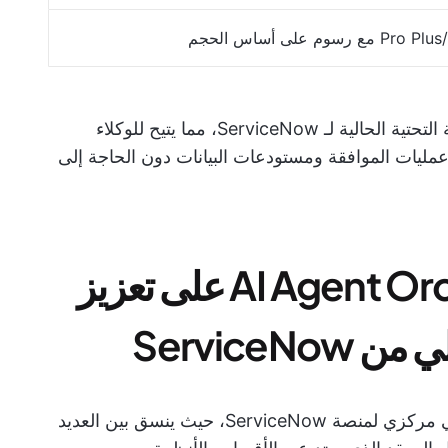
تكمن قوة المنصة في تكاملها الأصلي مع البنية التحتية الحالية لـ ServiceNow، مما يتيح للوكلاء
مليات الموافقة ومستودعات البيانات دون الحاجة إلى
كيف يعمل AI Agent Orchestrator على تعزيز
ServiceN
يعمل AI Agent Orchestrator كنظام عصبي مركزي لمنصة ServiceNow، حيث ينسق بين العديد