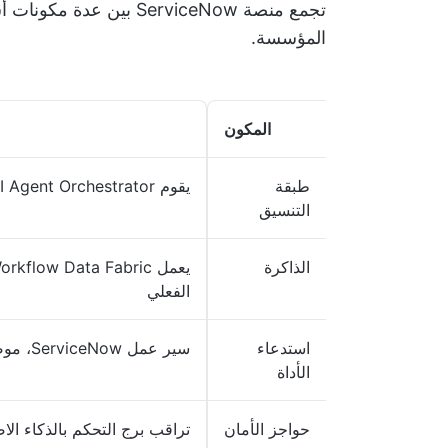
تجمع منصة ServiceNow بين عدة مكونات أساسية لتوفير إدارة
المؤسسة.
المكون
طبقة
يقوم AI Agent Orchestrator بترتيب المهام بين عدة وكلاء
التنسيق
الذاكرة
الفعلي
استدعاء
سير عمل ServiceNow، موصلات Integration Hub، دعم MCP
الأداة
حواجز الأمان
تراقب برج التحكم بالذكاء ا