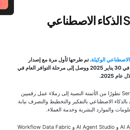
هل تقدم ServiceNow الذكاء الاصطناعي
الاصطناعي الوكيلة
. تم طرحها لأول مرة مع إصدار
Yokohama الذي دخل مرحلة الوصول المبكر في 30 يناير 2025 ووصل إلى مرحلة التوافر العام في
يمثل الذكاء الاصطناعي الوكيل من ServiceNow تطورًا من الأتمتة النصية إلى زملاء عمل رقميين
 بالذكاء الاصطناعي بالتفكير والتخطيط والتصرف نيابة
ومات والموارد البشرية وخدمة العملاء.
تستفيد هذه المنصة من AI Agent Orchestrator و AI Agent Studio و Workflow Data Fabric