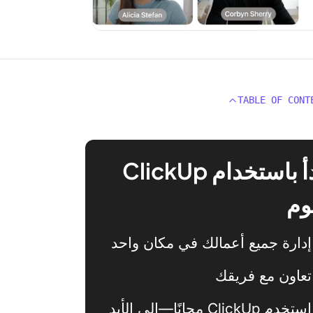
TABLE OF CONT
ابدأ باستخدام ClickUp
وم
إدارة جميع أعمالك في مكان واحد
تعاون مع فريقك
استخدم ClickUp مجانًا—إلى الأبد