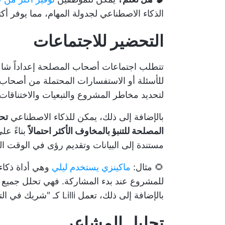
الذكاء الاصطناعي لجدولة المهام، مما يوفر أكثر من 200 ساعة
التحضير للاجتماعات
تتطلب اجتماعات أصحاب المصلحة إعداداً شامل
للأسئلة أو الاستفسارات المحتملة من أصحاب ا
لتحديد مخاطر المشروع والتبعيات والاختناق
بالإضافة إلى ذلك، يمكن للذكاء الاصطناعي
تح
المصلحة للتنبؤ بالمخاوف الأكثر احتمالاً
بناءً عل
مستندة إلى البيانات وتقديم رؤى في الوقت ال
🌻 مثال:
ماكينزي يستخدم ليلي
وهي أداة ذكاء
للمشروع عند بدء المشاركة. فهي تحلل جميع ا
بالإضافة إلى ذلك، تعمل Lilli كـ "شريك في التفكير" للتخطيط للاجتماعات والعروض التقديمية.
تحليل المشاعر