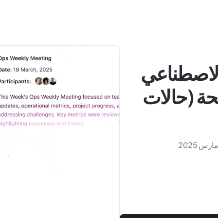
 الاصطناعي
ة (حالات