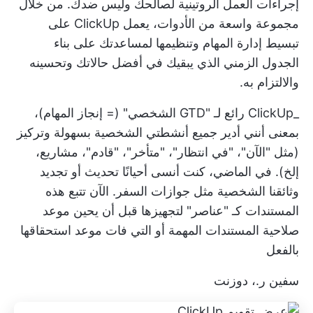
إجراءات العمل الروتينية لصالحك وليس ضدك. من خلال
مجموعة واسعة من الأدوات، يعمل ClickUp على
تبسيط إدارة المهام وتنظيمها لمساعدتك على بناء
الجدول الزمني الذي يبقيك في أفضل حالاتك وتحسينه
والالتزام به.
_ClickUp رائع لـ "GTD الشخصي" (= إنجاز المهام)،
بمعنى أنني أدير جميع أنشطتي الشخصية بسهولة وتركيز
(مثل "الآن"، "في انتظار"، "متأخر"، "قادم"، مشاريع،
إلخ). في الماضي، كنت أنسى أحيانًا تحديث أو تجديد
وثائقنا الشخصية مثل جوازات السفر. الآن تتبع هذه
المستندات كـ "عناصر" لتجهيزها قبل أن يحين موعد
صلاحية المستندات المهمة أو التي فات موعد استحقاقها
بالفعل
سفين ر.، دوزنت