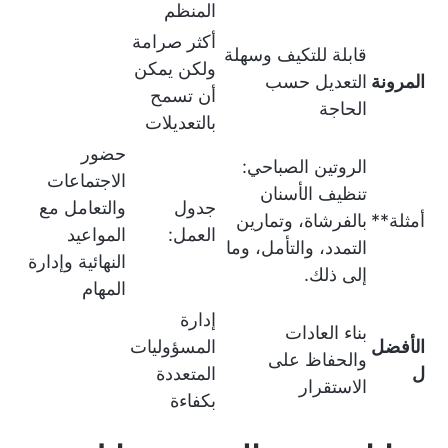
المنظم
أكثر صرامة
قابلة للتكيف وسهلة
ولكن يمكن
المرونة
التعديل حسب
أن تسمح
الحاجة
بالتعديلات
حضور
الروتين الصباحي:
الاجتماعات
تنظيف الأسنان
جدول
والتعامل مع
أمثلة**
بالفرشاة، وتمارين
العمل:
المواعيد
التمدد، والتأمل، وما
النهائية وإدارة
إلى ذلك.
المهام
إدارة
بناء العادات
الأفضل
المسؤوليات
والحفاظ على
ل
المتعددة
الاستقرار
بكفاءة