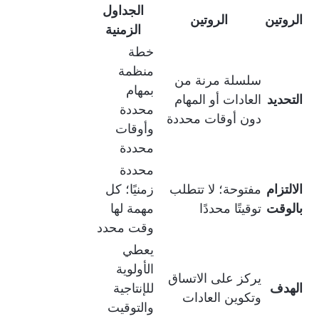
الجداول
الروتين
الروتين
الزمنية
خطة
منظمة
سلسلة مرنة من
بمهام
التحديد
العادات أو المهام
محددة
دون أوقات محددة
وأوقات
محددة
محددة
الالتزام
مفتوحة؛ لا تتطلب
زمنيًا؛ كل
بالوقت
توقيتًا محددًا
مهمة لها
وقت محدد
يعطي
الأولوية
يركز على الاتساق
الهدف
للإنتاجية
وتكوين العادات
والتوقيت