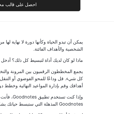
احصل على قالب مج
يمكن أن تبدو الحياة وكأنها دورة لا نهاية لها م
الشخصية والأهداف الفائتة.
ماذا لو كان لديك أداة لتبسيط كل ذلك؟ أدخل 
يجمع المخططون الرقميون بين المرونة والت
كل شيء. قل وداعًا للمحو الفوضوي أو التنقل بي
أهدافك وقم بإدارة المواعيد النهائية وخطط دو
وإذا كنت ت
Goodnotes المذهلة التي ستبسط حياتك بشكل لم يسبق له مثيل.