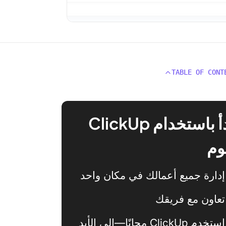
TABLE OF CONT
ابدأ باستخدام ClickUp
وم
إدارة جميع أعمالك في مكان واحد
تعاون مع فريقك
استخدم ClickUp مجانًا—إلى الأبد