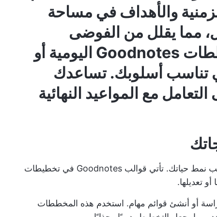
لزمنية والأهداف في مساحة
 مما يقلل من الفوضى
والتوتر. اختر من بين مخططات Goodnotes اليومية أو
تي تناسب أسلوبك. تساعدك
لتعامل مع المواعيد النهائية
خصص صفحة مخططك الرقمي المجاني حسب نمط حياتك. تأتي قوالب Goodnotes في تخطيطات
أو تعديلها.
لدراسة أو أنشئ قوائم مهام. استخدم هذه المخططات
مما يجعل التخطيط بديهيًا وجذابًا.