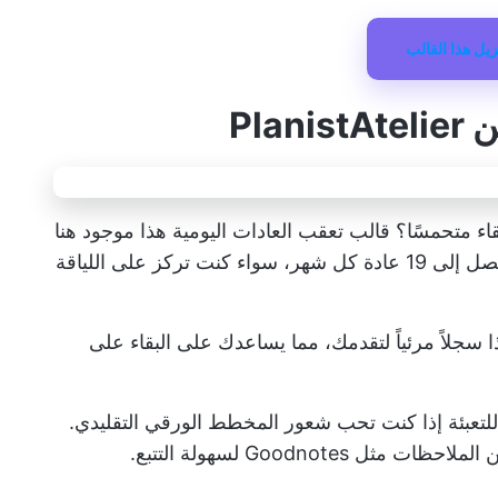
زيل هذا القالب
اء متحمسًا؟ قالب تعقب العادات اليومية هذا موجود هنا
لمساعدتك في الحفاظ على الاتساق. تتبع ما يصل إلى 19 عادة كل شهر، سواء كنت تركز على اللياقة
سيط والفعال هذا سجلاً مرئياً لتقدمك، مما يساعدك على البقاء على
فضل؟ إنه متوفر بصيغة PDF قابلة للتعبئة إذا كنت تحب شعور المخطط الورقي التقليدي.
Goodnote لسهولة التتبع.