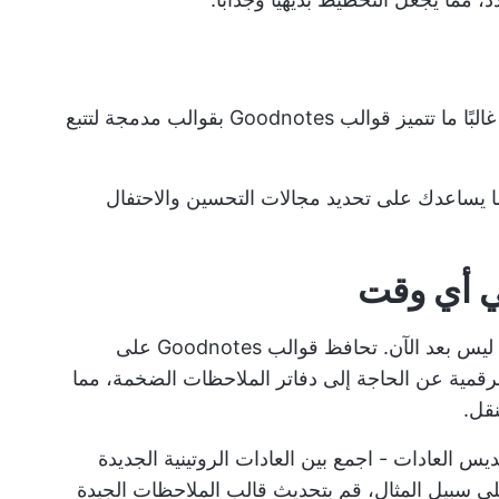
حافظ على حماسك من خلال تصور إنجازاتك. غالبًا ما تتميز قوالب Goodnotes بقوالب مدمجة لتتبع
يساعدك على تحديد مجالات التحسين والاحتفال
هل تحمل المخططات الورقية في كل مكان؟ ليس بعد الآن. تحافظ قوالب Goodnotes على
قمية عن الحاجة إلى دفاتر الملاحظات الضخمة، مما
نقل.
ديس العادات
- اجمع بين العادات الروتينية الجديدة
لى سبيل المثال، قم بتحديث قالب الملاحظات الجيدة