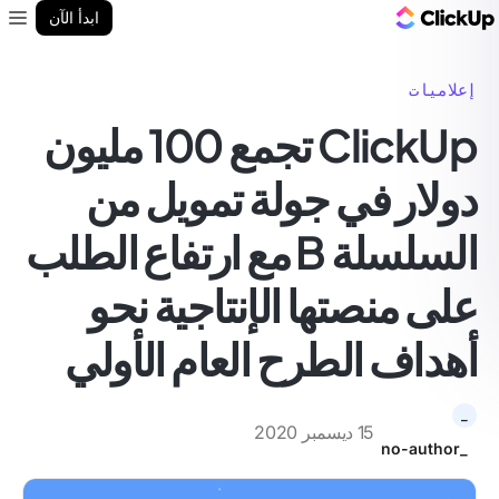
مدونة ClickUp
ابدأ الآن
enu
إعلاميات
ClickUp تجمع 100 مليون
دولار في جولة تمويل من
السلسلة B مع ارتفاع الطلب
على منصتها الإنتاجية نحو
أهداف الطرح العام الأولي
_
15 ديسمبر 2020
_no-author