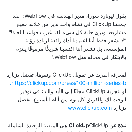
يقول ليونارد سوزا، مدير الهندسة في Webflow: "لقد
جمعتنا ClickUp في نظام واحد ندير من خلاله جميع
مشاريعنا ونرى حالة كل شيء. لقد غيرت قواعد اللعبة!"
"لا نشعر فقط أننا اعتمدنا أداة رائعة لزيادة رؤية
المؤسسة، بل نشعر أننا اكتسبنا شريكًا مرموقًا يلتزم
بالابتكار في مجاله مثل Webflow."
لمعرفة المزيد عن تمويل ClickUp ونموها، تفضل بزيارة
https://clickup.com/press/100-million-series-b،
أو لتجربة ClickUp مجانًا إلى الأبد والبدء في توفير
الوقت لك وللفريق كل يوم من أيام الأسبوع، تفضل
بزيارة
www.clickup.com
.
نبذة عن ClickUp
ClickUp هي المنصة الوحيدة الشاملة