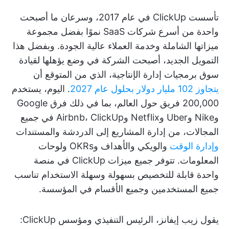
تأسست ClickUp في عام 2017، وسرعان ما أصبحت
واحدة من أسرع شركات SaaS نموًا بفضل مجموعة
ميزاتها الشاملة وخدمة العملاء عالية الجودة. وبفضل هذا
التمويل الجديد، أصبحت الشركة في وضع يؤهلها لقيادة
سوق برمجيات إدارة الإنتاجية، الذي من المتوقع أن
يتجاوز 102 مليار دولار بحلول عام 2027
. اليوم، يستخدم
200,000 فريق حول العالم، بما في ذلك فرق Google
وNike وUber وNetflix وAirbnb، ClickUp في جميع
المجالات، من إدارة المشاريع إلى الدردشة والمستندات
وإدارة الوقت
والويكي والأهداف وOKRs ولوحات
المعلومات. تتوفر جميع ميزات ClickUp في منصة
واحدة قابلة للتخصيص بسهولة وسهلة الاستخدام تناسب
جميع المستخدمين وجميع الأقسام في المؤسسة.
يقول زيب إيفانز، الرئيس التنفيذي ومؤسس ClickUp: