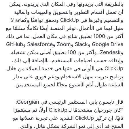
بالطريقة التي يريدونها وفي المكان الذي يريدونه. يمكن
أن تعمل أقسام التطوير والتسويق والمبيعات والمالية
والتصميم وغيرها في ClickUp وتحقق توافقًا وكفاءة لا
مثيل لهما في الأعمال. توفر المنصة أيضًا تكاملًا سلسًا مع
أكثر من 1000 تطبيق شائع في مكان العمل، بما في ذلك
Google Drive وSlack وZoom وSalesforce وGitHub
وZendesk، وأكثر من 100 تطبيق أصلي يمكن تشغيله
وإيقافه حسب احتياجات المستخدم. بالإضافة إلى ذلك،
ClickUp هي الأولى في فئتها في خدمة العملاء من خلال
برنامج تدريب سهل الاستخدام ودعم فوري على مدار
الساعة طوال أيام الأسبوع مجانًا لجميع المستخدمين.
قال تايسون بابر، المستثمر الرئيسي في Georgian:
"كان جورجيان مستخدمًا لـ ClickUp أولاً، ثم مستثمرًا
ثانيًا. إن تركيز ClickUp الشديد على تجربة عملائها مع
المنتج قد أدى إلى نمو الشركة بشكل هائل، والذي