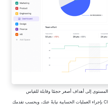
أثناء قيامك بتحقيق هذه الأهداف، يقوم ClickUp بإجراء العمليات الحسابية نيابةً عنك، ويحسب تقدمك