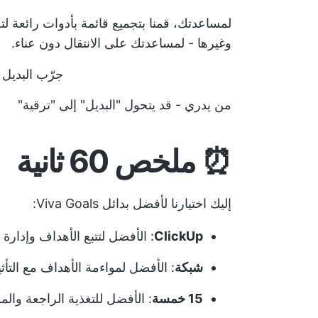
لمساعدتك، قمنا بتجميع قائمة بأدوات رائعة لتح
وغيرها - لمساعدتك على الانتقال دون عناء.
جرّب البديل #1 Viva Goals ال
من يدري - قد يتحول "البديل" إلى "ترقية"
⏰ ملخص 60 ثانية
إليك اختيارنا لأفضل بدائل Viva Goals:
ClickUp
: الأفضل لتتبع الأهداف وإدارة المه
شبكة
: الأفضل لمواءمة الأهداف مع التأث
15 خمسة
: الأفضل للتغذية الراجعة وال