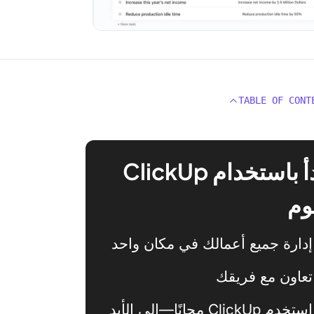
TABLE OF CONT
ابدأ باستخدام ClickUp
وم
إدارة جميع أعمالك في مكان واحد
تعاون مع فريقك
استخدم ClickUp مجانًا—إلى الأبد