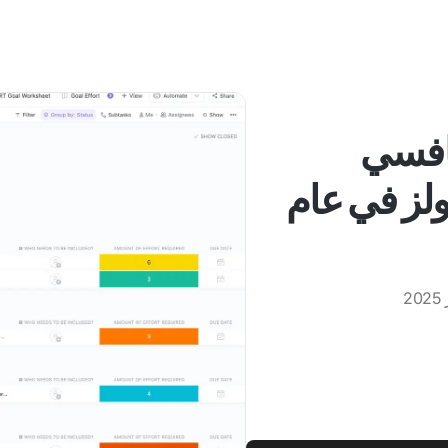
ومنافسي
لز في عام