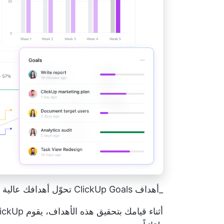
_أهداف ClickUp Goals تحوّل أهدافك عالية المستوى إلى أهداف أصغر حجمًا وقابلة للقياس