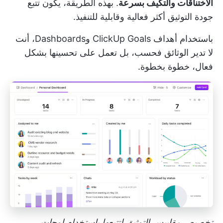
الاختناقات والتكيف بسرعة
. بهذه الطريقة، يكون تتبع
جودة التوثيق أكثر فعالية وقابلية للتنفيذ.
باستخدام أهداف ClickUp Goals وDashboards، أنت
لا تدير الوثائق فحسب، بل تعمل على تحسينها بشكل
فعال، خطوة بخطوة.
تخصيص مقاييس التوثيق لتتبعها باستخدام لوحات