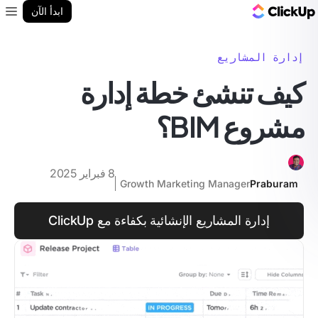
مدونة ClickUp
ابدأ الآن
enu
إدارة المشاريع
كيف تنشئ خطة إدارة
مشروع BIM؟
8 فبراير 2025
Growth Marketing Manager
Praburam
إدارة المشاريع الإنشائية بكفاءة مع ClickUp