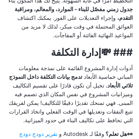
التخطيط أمرًا في غاية السهولة. يتيح لك هذا المكوّن بناء
جدول زمني مفصّل للبناء - الموارد، والمعالم، ومراقبة
التقدم،
وإجراء التعديلات على الفور. يمكنك اكتشاف
العوائق المحتملة في وقت مبكر، لذلك لا مزيد من
المواعيد النهائية الفائتة أو المفاجآت.
### 💸إدارة التكلفة
أدوات إدارة المشروع القائمة على نمذجة معلومات
المباني خماسية الأبعاد
تدمج بيانات التكلفة داخل النموذج
ثلاثي الأبعاد.
تخيل أن تكون قادرًا على تقسيم التكاليف
وميزانيات المشروع في نفس المكان الذي تصمم فيه
المبنى. فهي تمنحك تقديرًا دقيقًا للتكاليف! يمكن لفريقك
تتبع النفقات وتعديلها في الوقت الفعلي واتخاذ القرارات
التي تحافظ على تكاليف البناء في حدود الميزانية.
👀هل تعلم؟
وفقًا لـ Autodesk و
تقرير دودج دودج