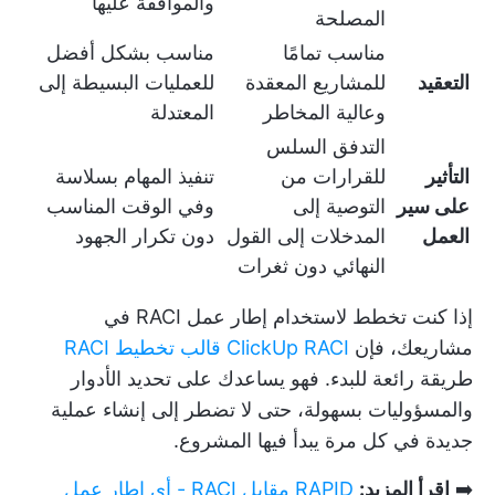
والموافقة عليها
المصلحة
مناسب تمامًا
مناسب بشكل أفضل
التعقيد
للمشاريع المعقدة
للعمليات البسيطة إلى
وعالية المخاطر
المعتدلة
التدفق السلس
التأثير
للقرارات من
تنفيذ المهام بسلاسة
على سير
التوصية إلى
وفي الوقت المناسب
العمل
المدخلات إلى القول
دون تكرار الجهود
النهائي دون ثغرات
إذا كنت تخطط لاستخدام إطار عمل RACI في
مشاريعك، فإن
ClickUp RACI قالب تخطيط RACI
طريقة رائعة للبدء. فهو يساعدك على تحديد الأدوار
والمسؤوليات بسهولة، حتى لا تضطر إلى إنشاء عملية
جديدة في كل مرة يبدأ فيها المشروع.
➡️
اقرأ المزيد:
RAPID مقابل RACI - أي إطار عمل