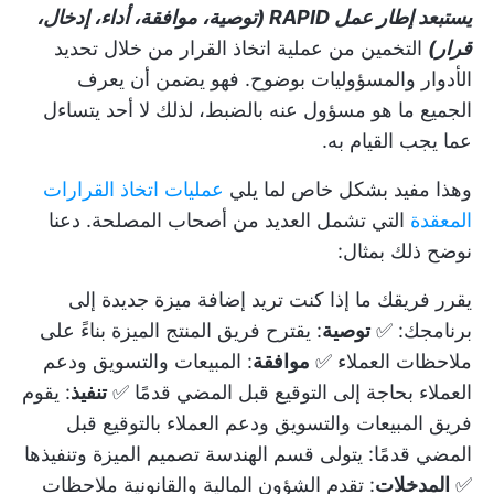
يستبعد إطار عمل RAPID (توصية، موافقة، أداء، إدخال،
قرار)
التخمين من عملية اتخاذ القرار من خلال تحديد
الأدوار والمسؤوليات بوضوح. فهو يضمن أن يعرف
الجميع ما هو مسؤول عنه بالضبط، لذلك لا أحد يتساءل
عما يجب القيام به.
وهذا مفيد بشكل خاص لما يلي
عمليات اتخاذ القرارات
المعقدة
التي تشمل العديد من أصحاب المصلحة. دعنا
نوضح ذلك بمثال:
يقرر فريقك ما إذا كنت تريد إضافة ميزة جديدة إلى
برنامجك: ✅
توصية
: يقترح فريق المنتج الميزة بناءً على
ملاحظات العملاء ✅
موافقة
: المبيعات والتسويق ودعم
العملاء بحاجة إلى التوقيع قبل المضي قدمًا ✅
تنفيذ
: يقوم
فريق المبيعات والتسويق ودعم العملاء بالتوقيع قبل
المضي قدمًا: يتولى قسم الهندسة تصميم الميزة وتنفيذها
✅
المدخلات
: تقدم الشؤون المالية والقانونية ملاحظات