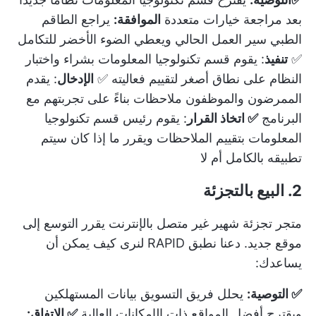
بعد مراجعة خيارات متعددة
الموافقة:
يراجع الطاقم
الطبي سير العمل الحالي ويعطي الضوء الأخضر للتكامل
✅
تنفيذ
: يقوم قسم تكنولوجيا المعلومات بشراء واختبار
النظام على نطاق أصغر لتقييم فعاليته ✅
الإدخال
: يقدم
الممرضون والموظفون ملاحظات بناءً على تجربتهم مع
البرنامج
✅ اتخاذ القرار
: يقوم رئيس قسم تكنولوجيا
المعلومات بتقييم الملاحظات ويقرر ما إذا كان سيتم
تطبيقه بالكامل أم لا
2. البيع بالتجزئة
متجر تجزئة شهير غير متصل بالإنترنت يقرر التوسع إلى
موقع جديد. دعنا نطبق RAPID لنرى كيف يمكن أن
يساعدك:
✅ التوصية:
يحلل فريق التسويق بيانات المستهلكين
ويقترح أفضل المواقع ذات الإمكانات العالية
✅ الاتفاق: