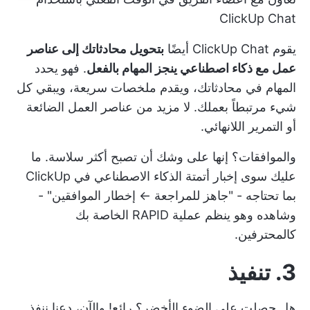
ClickUp Chat
يقوم ClickUp Chat أيضًا
بتحويل محادثاتك إلى عناصر
عمل مع ذكاء اصطناعي ينجز المهام بالفعل
. فهو يحدد
المهام في محادثاتك، ويقدم ملخصات سريعة، ويبقي كل
شيء مرتبطاً بعملك. لا مزيد من عناصر العمل الضائعة
أو التمرير اللانهائي.
والموافقات؟ إنها على وشك أن تصبح أكثر سلاسة. ما
عليك سوى إخبار أتمتة الذكاء الاصطناعي في ClickUp
بما تحتاجه - "جاهز للمراجعة ← إخطار الموافقين" -
وشاهده وهو ينظم عملية RAPID الخاصة بك
كالمحترفين.
3. تنفيذ
هل حصلت على الضوء الأخضر؟ رائع! والآن، دعنا ننفذ